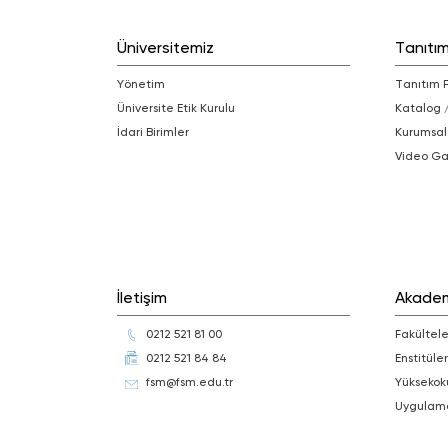
Üniversitemiz
Tanıtı
Yönetim
Tanıtım 
Üniversite Etik Kurulu
Katalog 
İdari Birimler
Kurumsal
Video Ga
İletişim
Akade
0212 521 81 00
Fakültele
0212 521 84 84
Enstitüler
fsm@fsm.edu.tr
Yüksekok
Uygulam