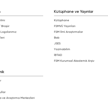
m
Kütüphane ve Yayınlar
Filmi
Kütüphane
/ Broşür
FSMVÜ Yayınları
 Logolarımız
FSM İlmî Araştırmalar
leri
bab
JSES
Yazmabilim
İBTAD
FSM Kurumsal Akademik Arşiv
mik
r
ullar
a ve Araştırma Merkezleri