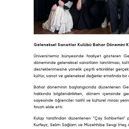
Geleneksel Sanatlar Kulübü Bahar Dönemini Kü
Üniversitemiz bünyesinde faaliyet gösteren G
döneminde geleneksel sanatların tanıtılması, kültü
desteklenmesine yönelik çeşitli etkinlikler gerç
kültür, sanat ve geleneksel değerler etrafında bir 
Bahar döneminin başlangıcında düzenlenen Gelen
hakkında bilgilendirilirken, dönem içerisinde g
sayesinde öğrenciler tarihî ve kültürel mirası y
fırsatı elde etti.
Kulüp tarafından düzenlenen "Çay Sohbetleri" p
Kurfeyz, Selim Sağlam ve Müzehhibe Sevgi İrteş öğr