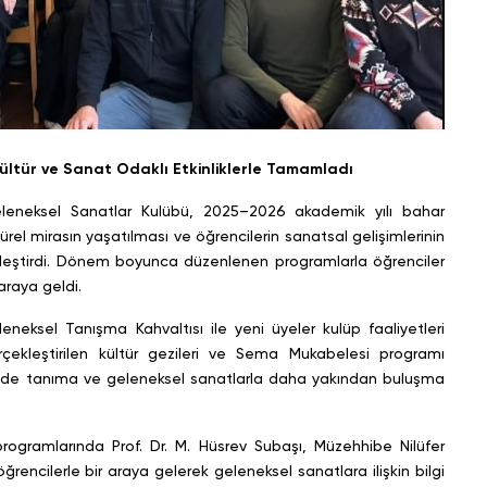
ltür ve Sanat Odaklı Etkinliklerle Tamamladı
eleneksel Sanatlar Kulübü, 2025–2026 akademik yılı bahar
rel mirasın yaşatılması ve öğrencilerin sanatsal gelişimlerinin
ekleştirdi. Dönem boyunca düzenlenen programlarla öğrenciler
araya geldi.
eksel Tanışma Kahvaltısı ile yeni üyeler kulüp faaliyetleri
erçekleştirilen kültür gezileri ve Sema Mukabelesi programı
erinde tanıma ve geleneksel sanatlarla daha yakından buluşma
rogramlarında Prof. Dr. M. Hüsrev Subaşı, Müzehhibe Nilüfer
encilerle bir araya gelerek geleneksel sanatlara ilişkin bilgi