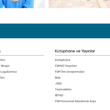
m
Kütüphane ve Yayınlar
Filmi
Kütüphane
/ Broşür
FSMVÜ Yayınları
 Logolarımız
FSM İlmî Araştırmalar
leri
bab
JSES
Yazmabilim
İBTAD
FSM Kurumsal Akademik Arşiv