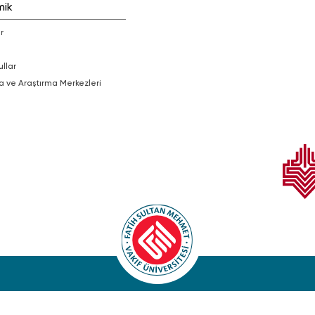
mik
r
ullar
a ve Araştırma Merkezleri