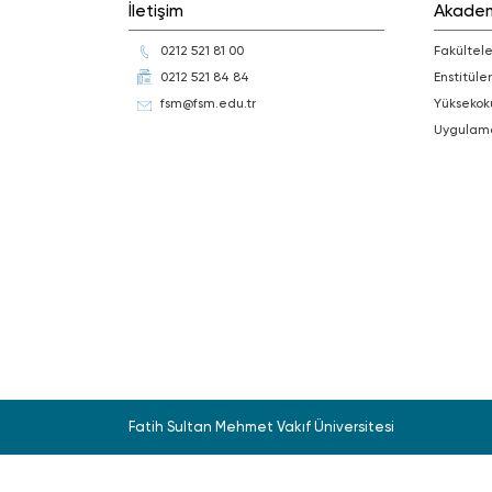
İletişim
Akade
0212 521 81 00
Fakültele
0212 521 84 84
Enstitüler
fsm@fsm.edu.tr
Yüksekok
Uygulam
Fatih Sultan Mehmet Vakıf Üniversitesi