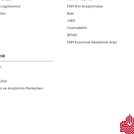
 Logolarımız
FSM İlmî Araştırmalar
leri
bab
JSES
Yazmabilim
İBTAD
FSM Kurumsal Akademik Arşiv
mik
r
ullar
a ve Araştırma Merkezleri