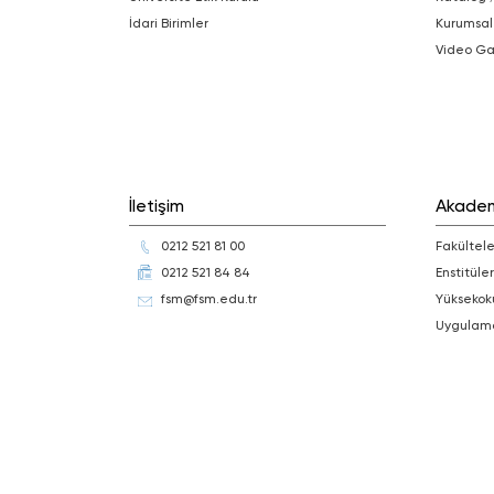
İdari Birimler
Kurumsal
Video Ga
İletişim
Akade
0212 521 81 00
Fakültele
0212 521 84 84
Enstitüler
fsm@fsm.edu.tr
Yüksekok
Uygulam