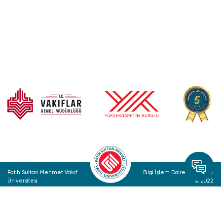
Fatih Sultan Mehmet Vakıf
Bilgi İşlem Daire Başkanlığı
Üniversitesi
© 2022