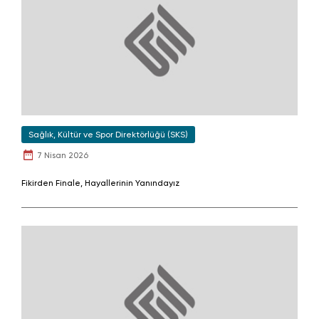
Sağlık, Kültür ve Spor Direktörlüğü (SKS)
7 Nisan 2026
Fikirden Finale, Hayallerinin Yanındayız