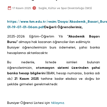
17 Kasım 2025
Sağlık, Kültür ve Spor Direktörlüğü (SKS)
https://www.fsm.edu.tr/resim/Dosya/Akademik_Basari_Bur
01-19-07-01-06am.pdf
Değerli Öğrencilerimiz,
2025-2026 Eğitim-Öğretim Yılı
"Akademik Başarı
Bursu"
almaya hak kazanan öğrenciler ilan edilmiştir.
Bursiyer öğrencilerimizin burs ödemeleri, şahsi banka
hesaplarına aktarılacaktır.
Bu nedenle, listede isimleri bulunan
öğrencilerimizin,
otomasyon sistemi üzerinden şahsi
banka hesap bilgilerini
(IBAN, hesap numarası, banka adı
vb.)
21 Kasım 2025
tarihine kadar eksiksiz ve doğru bir
şekilde girmeleri gerekmektedir.
Bursiyer Öğrenci Listesi için
tıklayınız.