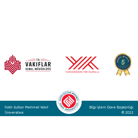
Fatih Sultan Mehmet Vakıf
Bilgi İşlem Daire Başkanlığı
Üniversitesi
© 2022