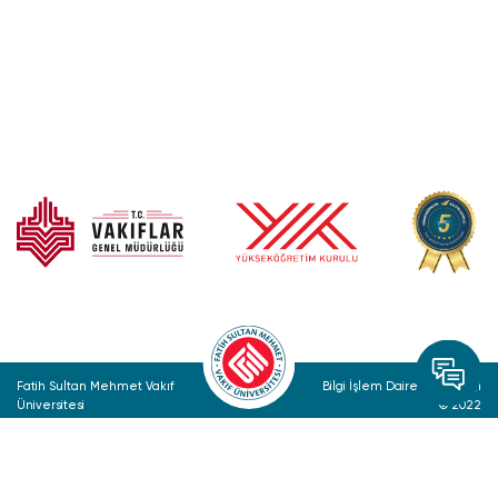
Fatih Sultan Mehmet Vakıf
Bilgi İşlem Daire Başkanlığı
Üniversitesi
© 2022